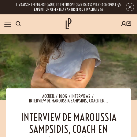
LIVRAISON EN FRANCE (48H) ET EN EUROPE (3/5 JOURS) VIA CHRONOPOST 📦
EXPÉDITION OFFERTE À PARTIR DE 80€ D’ACHATS 😀
INSCRIVEZ-VOUS À LA NEWSLETTER
NOS ÉPICES
RECETTES
BLOG
En laissant votre e-mail, vous obtenez l’accès à nos newsletters riches en
conseils, inspirations et informations sur nos dernières nouveautés. Bien sûr, se
désinscrire est possible à tout moment.
À PROPOS
ACCUEIL
BLOG
INTERVIEWS
INTERVIEW DE MAROUSSIA SAMPSIDIS, COACH EN...
NOUS RENDRE VISITE
INTERVIEW DE MAROUSSIA
SAMPSIDIS, COACH EN