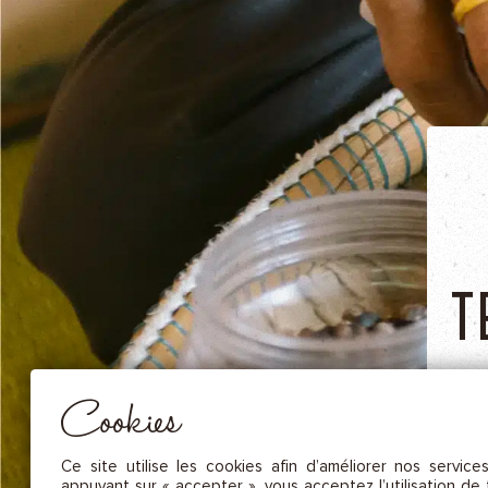
NOS FRUITS SÉCHÉS ET NOIX DE C
NOS SAUCES
NOS MOUTARDES
NOS ÉPICES GOURMANDES
NOS TISANES
Essentiel
T
CES COOKIES SONT NÉCESSAIRES AU BON FONCTIONNEMENT DU SITE. ILS NE PEUVENT PAS 
DÉSACTIVÉS.
Mesure d’audience
Ces cookies nous permettent de mesurer le nombre de visites, de
visiteurs et les sources du trafic sur notre site (contenu des parcours, 
Cookies
d’établir des statistiques afin d’en améliorer la qualité, l’ergonomie et
performance.
Publicité
Ce site utilise les cookies afin d’améliorer nos service
L
Les cookies marketing sont utilisés pour effectuer le suivi des visiteu
appuyant sur « accepter », vous acceptez l’utilisation de