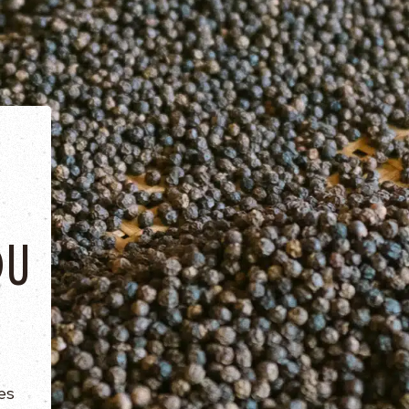
DU
es