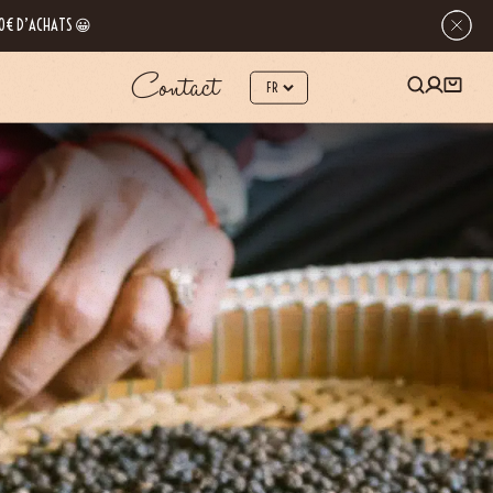
 80€ D’ACHATS 😀
Contact