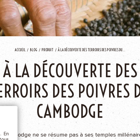
AJOU
ACCUEIL
BLOG
PRODUIT
À LA DÉCOUVERTE DES TERROIRS DES POIVRES DU...
À LA DÉCOUVERTE DES
ERROIRS DES POIVRES 
ÊTRE
CAMBODGE
etc.),
 la
s. En
e Cambodge ne se résume pas à ses temples millénair
rs au
 tous