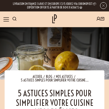
LIVRAISON EN FRANCE (48H) ET EN EUROPE (3/5 JOURS) VIA CHRONOPOST 📦
EXPÉDITION OFFERTE À PARTIR DE 80€ D’ACHATS 😀
INSCRIVEZ-VOUS À LA NEWSLETTER
NOS ÉPICES
RECETTES
BLOG
En laissant votre e-mail, vous obtenez l’accès à nos newsletters riches en
conseils, inspirations et informations sur nos dernières nouveautés. Bien sûr, se
désinscrire est possible à tout moment.
À PROPOS
ACCUEIL
BLOG
NOS ASTUCES
5 ASTUCES SIMPLES POUR SIMPLIFIER VOTRE CUISINE...
NOUS RENDRE VISITE
5 ASTUCES SIMPLES POUR
SIMPLIFIER VOTRE CUISINE