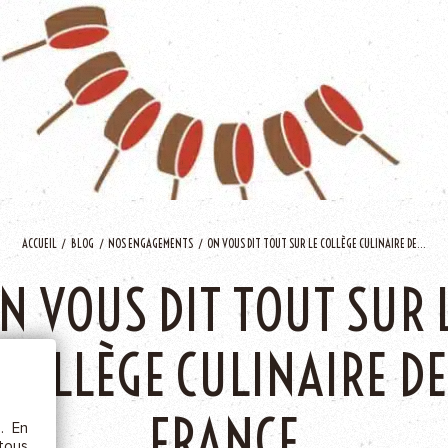
AJOU
ACCUEIL
BLOG
NOS ENGAGEMENTS
ON VOUS DIT TOUT SUR LE COLLÈGE CULINAIRE DE...
ÊTRE
N VOUS DIT TOUT SUR 
COLLÈGE CULINAIRE DE
etc.),
 la
FRANCE
s. En
rs au
 tous