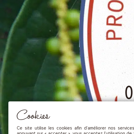
NOS FRUITS SÉCHÉS ET NOIX DE C
NOS SAUCES
NOS MOUTARDES
NOS ÉPICES GOURMANDES
NOS TISANES
Essentiel
CES COOKIES SONT NÉCESSAIRES AU BON FONCTIONNEMENT DU SITE. ILS NE PEUVENT PAS 
DÉSACTIVÉS.
O
Mesure d’audience
Ces cookies nous permettent de mesurer le nombre de visites, de
visiteurs et les sources du trafic sur notre site (contenu des parcours, 
Cookies
d’établir des statistiques afin d’en améliorer la qualité, l’ergonomie et
performance.
Publicité
Ce site utilise les cookies afin d’améliorer nos service
Les cookies marketing sont utilisés pour effectuer le suivi des visiteu
appuyant sur « accepter », vous acceptez l’utilisation de