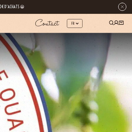
 80€ D’ACHATS 😀
Contact