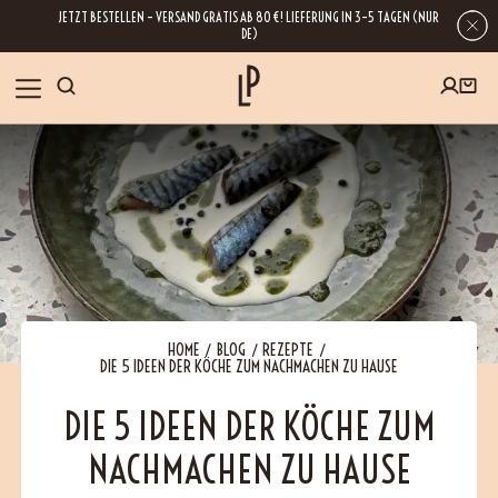
JETZT BESTELLEN – VERSAND GRATIS AB 80 €! LIEFERUNG IN 3–5 TAGEN (NUR
DE)
SHOP
GESCHENKE
Wenn Sie Ihre E-Mail-Adresse hinterlassen, erhalten Sie Zugang zu unseren
Newslettern, die reich an Tipps, Inspirationen und Informationen über unsere
BLOG
neuesten Entwicklungen sind. Selbstverständlich ist eine Abmeldung
jederzeit möglich.
REZEPTE
HOME
BLOG
REZEPTE
DIE 5 IDEEN DER KÖCHE ZUM NACHMACHEN ZU HAUSE
BESUCHEN
DIE 5 IDEEN DER KÖCHE ZUM
NACHMACHEN ZU HAUSE
ÜBER UNS