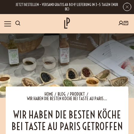
JETZT BESTELLEN – VERSAND GRATIS AB 80 €! LIEFERUNG IN 3–5 TAGEN (NUR
DE)
SHOP
GESCHENKE
Wenn Sie Ihre E-Mail-Adresse hinterlassen, erhalten Sie Zugang zu unseren
Newslettern, die reich an Tipps, Inspirationen und Informationen über unsere
BLOG
neuesten Entwicklungen sind. Selbstverständlich ist eine Abmeldung
jederzeit möglich.
REZEPTE
HOME
BLOG
PRODUKT
WIR HABEN DIE BESTEN KÖCHE BEI TASTE AU PARIS...
BESUCHEN
WIR HABEN DIE BESTEN KÖCHE
BEI TASTE AU PARIS GETROFFEN
ÜBER UNS