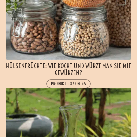
HÜLSENFRÜCHTE: WIE KOCHT UND WÜRZT MAN SIE MIT
GEWÜRZEN?
PRODUKT
-
07.08.26