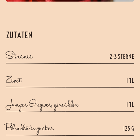
ZUTATEN
Steranis
2-3 STERNE
Zimt
1 TL
Junger Ingwer, gemahlen
1 TL
Palmblütenzucker
125 G