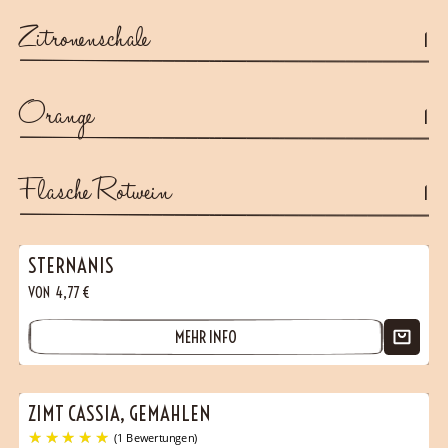
Zitronenschale
1
Orange
1
Flasche Rotwein
1
STERNANIS
VON
4,77
€
MEHR INFO
ZIMT CASSIA, GEMAHLEN