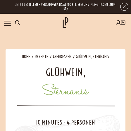
JETZT BESTELLEN – VERSAND GRATIS AB 80 €! LIEFERUNG IN 3–5 TAGEN (NUR
DE)
SHOP
HOME
REZEPTE
ABENDESSEN
GLÜHWEIN, STERNANIS
GESCHENKE
GLÜHWEIN,
Wenn Sie Ihre E-Mail-Adresse hinterlassen, erhalten Sie Zugang zu unseren
Newslettern, die reich an Tipps, Inspirationen und Informationen über unsere
BLOG
neuesten Entwicklungen sind. Selbstverständlich ist eine Abmeldung
jederzeit möglich.
Sternanis
REZEPTE
BESUCHEN
10 MINUTES
-
4 PERSONEN
ÜBER UNS