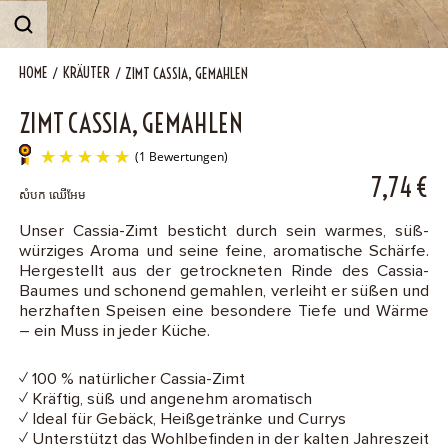
B2B
HOME
KRÄUTER
ZIMT CASSIA, GEMAHLEN
Contact
ZIMT CASSIA, GEMAHLEN
7,74
€
សំបក ឈើអែម
Unser Cassia-Zimt besticht durch sein warmes, süß-
würziges Aroma und seine feine, aromatische Schärfe.
(1 Bewertungen)
Hergestellt aus der getrockneten Rinde des Cassia-
Baumes und schonend gemahlen, verleiht er süßen und
herzhaften Speisen eine besondere Tiefe und Wärme
– ein Muss in jeder Küche.
✓ 100 % natürlicher Cassia-Zimt
✓ Kräftig, süß und angenehm aromatisch
✓ Ideal für Gebäck, Heißgetränke und Currys
✓ Unterstützt das Wohlbefinden in der kalten Jahreszeit