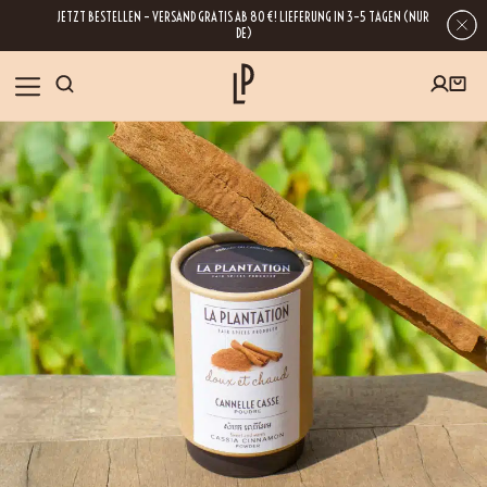
JETZT BESTELLEN – VERSAND GRATIS AB 80 €! LIEFERUNG IN 3–5 TAGEN (NUR
DE)
SHOP
GESCHENKE
Wenn Sie Ihre E-Mail-Adresse hinterlassen, erhalten Sie Zugang zu unseren
Newslettern, die reich an Tipps, Inspirationen und Informationen über unsere
BLOG
neuesten Entwicklungen sind. Selbstverständlich ist eine Abmeldung
jederzeit möglich.
REZEPTE
BESUCHEN
ÜBER UNS