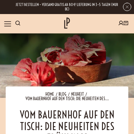
JETZT BESTELLEN – VERSAND GRATIS AB 80 €! LIEFERUNG IN 3–5 TAGEN (NUR
DE)
SHOP
GESCHENKE
Wenn Sie Ihre E-Mail-Adresse hinterlassen, erhalten Sie Zugang zu unseren
Newslettern, die reich an Tipps, Inspirationen und Informationen über unsere
BLOG
neuesten Entwicklungen sind. Selbstverständlich ist eine Abmeldung
jederzeit möglich.
REZEPTE
HOME
BLOG
NEUHEIT
VOM BAUERNHOF AUF DEN TISCH: DIE NEUHEITEN DES...
BESUCHEN
VOM BAUERNHOF AUF DEN
TISCH: DIE NEUHEITEN DES
ÜBER UNS