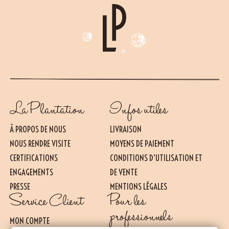
La Plantation
Infos utiles
À PROPOS DE NOUS
LIVRAISON
NOUS RENDRE VISITE
MOYENS DE PAIEMENT
CERTIFICATIONS
CONDITIONS D’UTILISATION ET
ENGAGEMENTS
DE VENTE
PRESSE
MENTIONS LÉGALES
Essentiel
Service Client
Pour les
CES COOKIES SONT NÉCESSAIRES AU BON FONCTIONNEMENT DU SITE. ILS NE
PEUVENT PAS ÊTRE DÉSACTIVÉS.
professionnels
MON COMPTE
Mesure d’audience