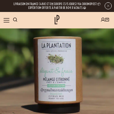
LIVRAISON EN FRANCE (48H) ET EN EUROPE (3/5 JOURS) VIA CHRONOPOST 📦
EXPÉDITION OFFERTE À PARTIR DE 80€ D’ACHATS 😀
INSCRIVEZ-VOUS À LA NEWSLETTER
NOS ÉPICES
RECETTES
BLOG
En laissant votre e-mail, vous obtenez l’accès à nos newsletters riches en
conseils, inspirations et informations sur nos dernières nouveautés. Bien sûr, se
désinscrire est possible à tout moment.
À PROPOS
NOUS RENDRE VISITE