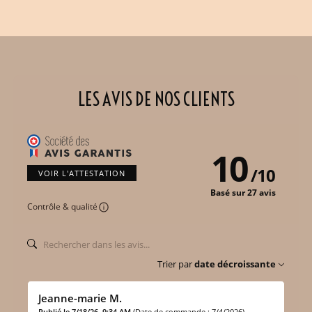
LES AVIS DE NOS CLIENTS
10
/
10
VOIR L'ATTESTATION
Basé sur 27 avis
Contrôle & qualité
Trier par
date décroissante
Jeanne-marie M.
Publié le 7/18/26, 9:34 AM
(Date de commande : 7/4/2026)