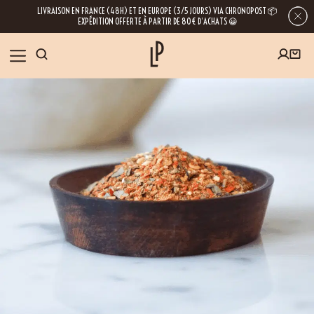
LIVRAISON EN FRANCE (48H) ET EN EUROPE (3/5 JOURS) VIA CHRONOPOST 📦
EXPÉDITION OFFERTE À PARTIR DE 80€ D’ACHATS 😀
INSCRIVEZ-VOUS À LA NEWSLETTER
NOS ÉPICES
RECETTES
BLOG
En laissant votre e-mail, vous obtenez l’accès à nos newsletters riches en
conseils, inspirations et informations sur nos dernières nouveautés. Bien sûr, se
désinscrire est possible à tout moment.
À PROPOS
NOUS RENDRE VISITE