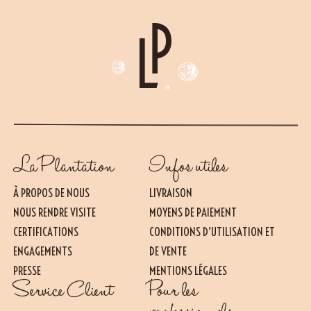
La Plantation
Infos utiles
À PROPOS DE NOUS
LIVRAISON
NOUS RENDRE VISITE
MOYENS DE PAIEMENT
CERTIFICATIONS
CONDITIONS D’UTILISATION ET
ENGAGEMENTS
DE VENTE
PRESSE
MENTIONS LÉGALES
Essentiel
Service Client
Pour les
CES COOKIES SONT NÉCESSAIRES AU BON FONCTIONNEMENT DU SITE. ILS NE
PEUVENT PAS ÊTRE DÉSACTIVÉS.