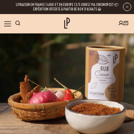
LIVRAISON EN FRANCE (48H) ET EN EUROPE (3/5 JOURS) VIA CHRONOPOST 📦
EXPÉDITION OFFERTE À PARTIR DE 80€ D’ACHATS 😀
INSCRIVEZ-VOUS À LA NEWSLETTER
NOS ÉPICES
RECETTES
BLOG
En laissant votre e-mail, vous obtenez l’accès à nos newsletters riches en
conseils, inspirations et informations sur nos dernières nouveautés. Bien sûr, se
désinscrire est possible à tout moment.
À PROPOS
NOUS RENDRE VISITE