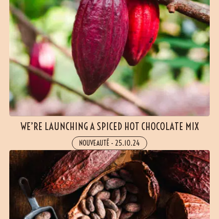
WE’RE LAUNCHING A SPICED HOT CHOCOLATE MIX
NOUVEAUTÉ
-
25.10.24
(5 avis)