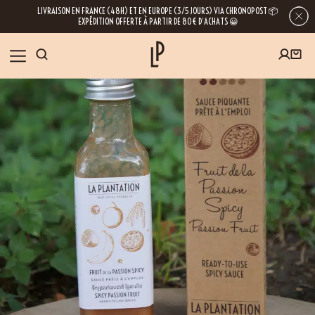
LIVRAISON EN FRANCE (48H) ET EN EUROPE (3/5 JOURS) VIA CHRONOPOST 📦
EXPÉDITION OFFERTE À PARTIR DE 80€ D’ACHATS 😀
INSCRIVEZ-VOUS À LA NEWSLETTER
NOS ÉPICES
RECETTES
BLOG
En laissant votre e-mail, vous obtenez l’accès à nos newsletters riches en
conseils, inspirations et informations sur nos dernières nouveautés. Bien sûr, se
désinscrire est possible à tout moment.
À PROPOS
NOUS RENDRE VISITE