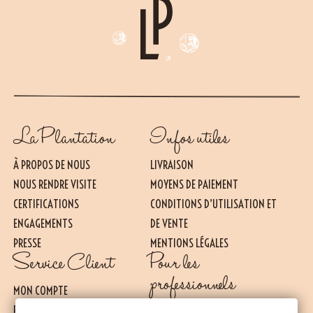
La Plantation
Infos utiles
À PROPOS DE NOUS
LIVRAISON
NOUS RENDRE VISITE
MOYENS DE PAIEMENT
CERTIFICATIONS
CONDITIONS D’UTILISATION ET
ENGAGEMENTS
DE VENTE
PRESSE
MENTIONS LÉGALES
Essentiel
Service Client
Pour les
CES COOKIES SONT NÉCESSAIRES AU BON FONCTIONNEMENT DU SITE. ILS NE
PEUVENT PAS ÊTRE DÉSACTIVÉS.
professionnels
MON COMPTE
Mesure d’audience
FAQ
NOS OFFRES POUR LES