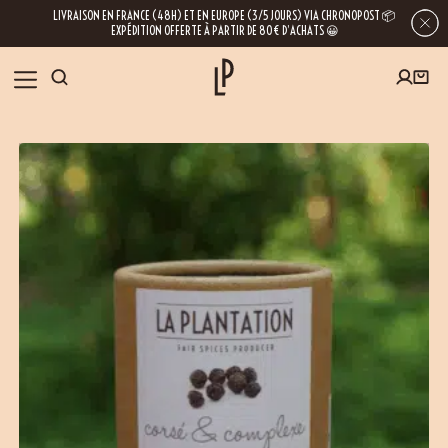
LIVRAISON EN FRANCE (48H) ET EN EUROPE (3/5 JOURS) VIA CHRONOPOST 📦
EXPÉDITION OFFERTE À PARTIR DE 80€ D’ACHATS 😀
NOTRE BOUTIQUE
INSCRIVEZ-VOUS À LA NEWSLETTER
NOS ÉPICES
RECETTES
BLOG
En laissant votre e-mail, vous obtenez l’accès à nos newsletters riches en
conseils, inspirations et informations sur nos dernières nouveautés. Bien sûr, se
désinscrire est possible à tout moment.
À PROPOS
NOUS RENDRE VISITE