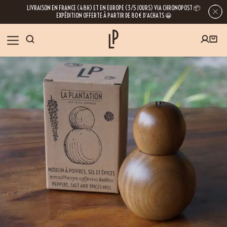
LIVRAISON EN FRANCE (48H) ET EN EUROPE (3/5 JOURS) VIA CHRONOPOST 📦
EXPÉDITION OFFERTE À PARTIR DE 80€ D’ACHATS 😀
INSCRIVEZ-VOUS À LA NEWSLETTER
NOS ÉPICES
RECETTES
BLOG
En laissant votre e-mail, vous obtenez l’accès à nos newsletters riches en
conseils, inspirations et informations sur nos dernières nouveautés. Bien sûr, se
désinscrire est possible à tout moment.
À PROPOS
NOUS RENDRE VISITE