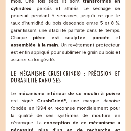
mois. Une fois secs, ils sont
transformés en
cylindres
, percés et affinés. Le séchage se
poursuit pendant 5 semaines, jusqu’à ce que le
taux d’humidité du bois descende entre 5 et 8 %,
garantissant une stabilité parfaite dans le temps.
Chaque
pièce est sculptée, poncée
et
assemblée à la main
. Un revêtement protecteur
est enfin appliqué pour sublimer le grain du bois et
assurer sa longévité.
LE MÉCANISME CRUSHGRIND® : PRÉCISION ET
DURABILITÉ DANOISES
Le
mécanisme intérieur de ce moulin à poivre
est signé
CrushGrind®
, une marque danoise
fondée en 1994 et reconnue mondialement pour
la qualité de ses systèmes de mouture en
céramique. La
conception de ce mécanisme a
nécessité plus d’un an de recherche et