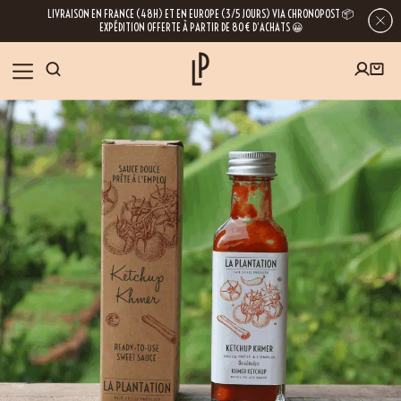
LIVRAISON EN FRANCE (48H) ET EN EUROPE (3/5 JOURS) VIA CHRONOPOST 📦
EXPÉDITION OFFERTE À PARTIR DE 80€ D’ACHATS 😀
INSCRIVEZ-VOUS À LA NEWSLETTER
NOS ÉPICES
RECETTES
BLOG
En laissant votre e-mail, vous obtenez l’accès à nos newsletters riches en
conseils, inspirations et informations sur nos dernières nouveautés. Bien sûr, se
désinscrire est possible à tout moment.
À PROPOS
NOUS RENDRE VISITE