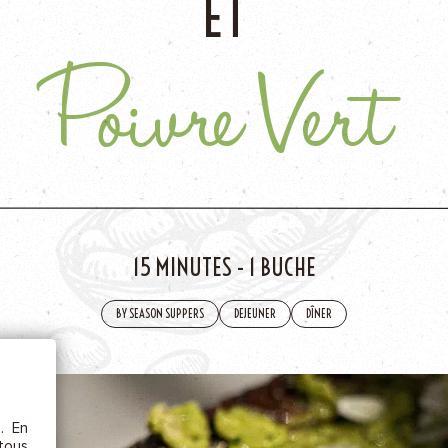
ET
AJOU
Poivre Vert
15 MINUTES
-
1 BUCHE
ÊTRE
BY SEASON SUPPERS
DEJEUNER
DÎNER
etc.),
 la
s. En
rs au
 tous