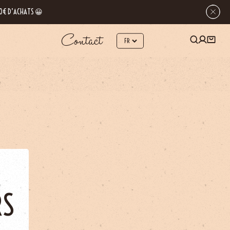
 80€ D’ACHATS 😀
Contact
RS