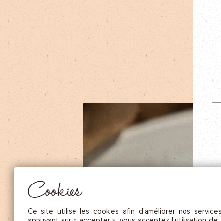
NOS FRUITS SÉCHÉS ET NOIX DE C
NOS SAUCES
NOS MOUTARDES
NOS ÉPICES GOURMANDES
NOS TISANES
Essentiel
CES COOKIES SONT NÉCESSAIRES AU BON FONCTIONNEMENT DU SITE. ILS NE PEUVENT PAS 
DÉSACTIVÉS.
Mesure d’audience
Ces cookies nous permettent de mesurer le nombre de visites, de
visiteurs et les sources du trafic sur notre site (contenu des parcours, 
Cookies
d’établir des statistiques afin d’en améliorer la qualité, l’ergonomie et
performance.
Publicité
Ce site utilise les cookies afin d’améliorer nos service
Les cookies marketing sont utilisés pour effectuer le suivi des visiteu
appuyant sur « accepter », vous acceptez l’utilisation de