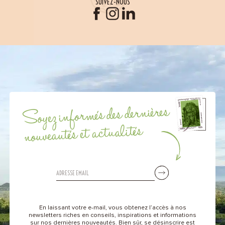
SUIVEZ-NOUS
Soyez informés des dernières
nouveautés et actualités
En laissant votre e-mail, vous obtenez l’accès à nos
newsletters riches en conseils, inspirations et informations
sur nos dernières nouveautés. Bien sûr, se désinscrire est