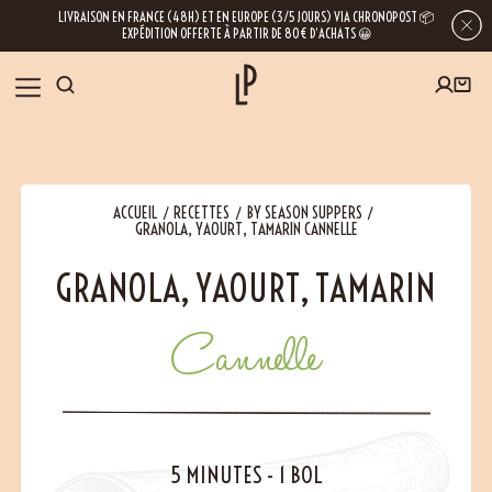
LIVRAISON EN FRANCE (48H) ET EN EUROPE (3/5 JOURS) VIA CHRONOPOST 📦
EXPÉDITION OFFERTE À PARTIR DE 80€ D’ACHATS 😀
INSCRIVEZ-VOUS À LA NEWSLETTER
NOS ÉPICES
ACCUEIL
RECETTES
BY SEASON SUPPERS
RECETTES
GRANOLA, YAOURT, TAMARIN CANNELLE
GRANOLA, YAOURT, TAMARIN
BLOG
En laissant votre e-mail, vous obtenez l’accès à nos newsletters riches en
conseils, inspirations et informations sur nos dernières nouveautés. Bien sûr, se
désinscrire est possible à tout moment.
Cannelle
À PROPOS
NOUS RENDRE VISITE
5 MINUTES
-
1 BOL