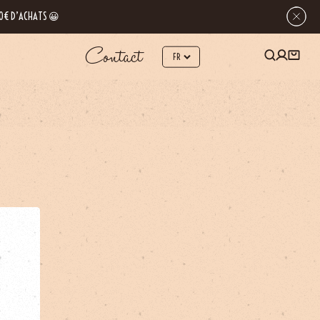
 80€ D’ACHATS 😀
Contact