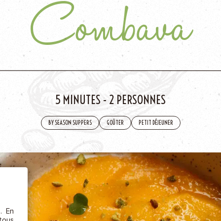
Combava
AJOU
5 MINUTES
-
2 PERSONNES
BY SEASON SUPPERS
GOÛTER
PETIT DÉJEUNER
ÊTRE
etc.),
 la
s. En
rs au
 tous