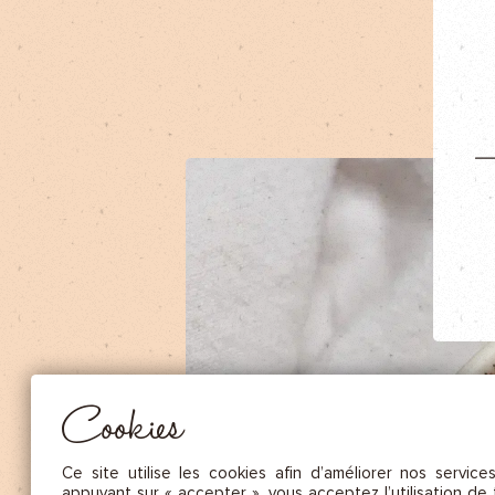
NOS FRUITS SÉCHÉS ET NOIX DE C
NOS SAUCES
NOS MOUTARDES
NOS ÉPICES GOURMANDES
NOS TISANES
Essentiel
CES COOKIES SONT NÉCESSAIRES AU BON FONCTIONNEMENT DU SITE. ILS NE PEUVENT PAS 
DÉSACTIVÉS.
Mesure d’audience
Ces cookies nous permettent de mesurer le nombre de visites, de
visiteurs et les sources du trafic sur notre site (contenu des parcours, 
Cookies
d’établir des statistiques afin d’en améliorer la qualité, l’ergonomie et
performance.
Publicité
Ce site utilise les cookies afin d’améliorer nos service
Les cookies marketing sont utilisés pour effectuer le suivi des visiteu
appuyant sur « accepter », vous acceptez l’utilisation de