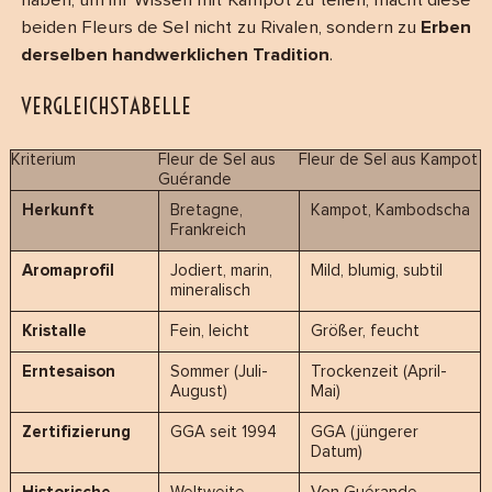
haben, um ihr Wissen mit Kampot zu teilen, macht diese
beiden Fleurs de Sel nicht zu Rivalen, sondern zu
Erben
derselben handwerklichen Tradition
.
VERGLEICHSTABELLE
Kriterium
Fleur de Sel aus
Fleur de Sel aus Kampot
Guérande
Herkunft
Bretagne,
Kampot, Kambodscha
Frankreich
Aromaprofil
Jodiert, marin,
Mild, blumig, subtil
mineralisch
Kristalle
Fein, leicht
Größer, feucht
Erntesaison
Sommer (Juli-
Trockenzeit (April-
August)
Mai)
Zertifizierung
GGA seit 1994
GGA (jüngerer
Datum)