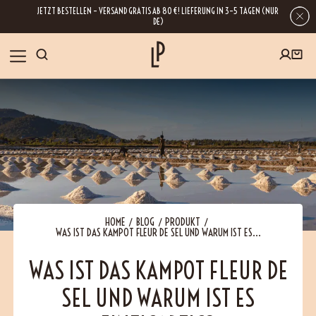
JETZT BESTELLEN – VERSAND GRATIS AB 80 €! LIEFERUNG IN 3–5 TAGEN (NUR
DE)
SHOP
GESCHENKE
Wenn Sie Ihre E-Mail-Adresse hinterlassen, erhalten Sie Zugang zu unseren
Newslettern, die reich an Tipps, Inspirationen und Informationen über unsere
BLOG
neuesten Entwicklungen sind. Selbstverständlich ist eine Abmeldung
jederzeit möglich.
REZEPTE
HOME
BLOG
PRODUKT
WAS IST DAS KAMPOT FLEUR DE SEL UND WARUM IST ES...
BESUCHEN
WAS IST DAS KAMPOT FLEUR DE
SEL UND WARUM IST ES
ÜBER UNS