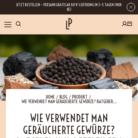
JETZT BESTELLEN – VERSAND GRATIS AB 80 €! LIEFERUNG IN 3–5 TAGEN (NUR
DE)
SHOP
GESCHENKE
Wenn Sie Ihre E-Mail-Adresse hinterlassen, erhalten Sie Zugang zu unseren
Newslettern, die reich an Tipps, Inspirationen und Informationen über unsere
BLOG
neuesten Entwicklungen sind. Selbstverständlich ist eine Abmeldung
jederzeit möglich.
REZEPTE
HOME
BLOG
PRODUKT
WIE VERWENDET MAN GERÄUCHERTE GEWÜRZE? RATGEBER...
BESUCHEN
WIE VERWENDET MAN
GERÄUCHERTE GEWÜRZE?
ÜBER UNS