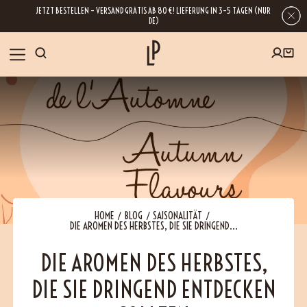
JETZT BESTELLEN – VERSAND GRATIS AB 80 €! LIEFERUNG IN 3–5 TAGEN (NUR
DE)
SHOP
GESCHENKE
Wenn Sie Ihre E-Mail-Adresse hinterlassen, erhalten Sie Zugang zu unseren
Newslettern, die reich an Tipps, Inspirationen und Informationen über unsere
BLOG
neuesten Entwicklungen sind. Selbstverständlich ist eine Abmeldung
jederzeit möglich.
REZEPTE
HOME
BLOG
SAISONALITÄT
DIE AROMEN DES HERBSTES, DIE SIE DRINGEND...
BESUCHEN
DIE AROMEN DES HERBSTES,
DIE SIE DRINGEND ENTDECKEN
ÜBER UNS