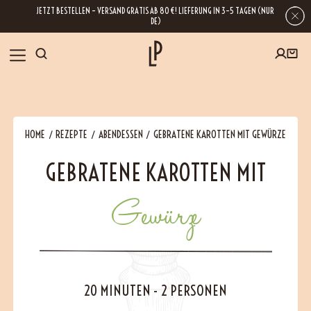
JETZT BESTELLEN – VERSAND GRATIS AB 80 €! LIEFERUNG IN 3–5 TAGEN (NUR
DE)
SHOP
HOME
REZEPTE
ABENDESSEN
GEBRATENE KAROTTEN MIT GEWÜRZE
GESCHENKE
GEBRATENE KAROTTEN MIT
Wenn Sie Ihre E-Mail-Adresse hinterlassen, erhalten Sie Zugang zu unseren
Newslettern, die reich an Tipps, Inspirationen und Informationen über unsere
BLOG
neuesten Entwicklungen sind. Selbstverständlich ist eine Abmeldung
jederzeit möglich.
Gewürze
REZEPTE
BESUCHEN
20 MINUTEN
-
2 PERSONEN
ÜBER UNS