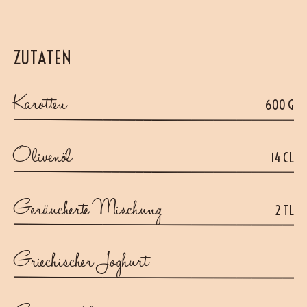
ZUTATEN
Karotten
600 G
Olivenöl
14 CL
Geräucherte Mischung
2 TL
Griechischer Joghurt