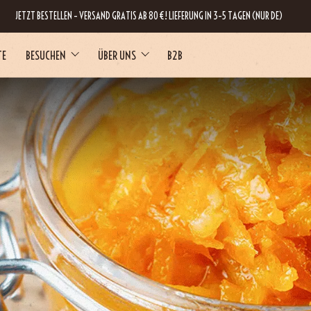
JETZT BESTELLEN – VERSAND GRATIS AB 80 €! LIEFERUNG IN 3–5 TAGEN (NUR DE)
TE
BESUCHEN
ÜBER UNS
B2B
RNE