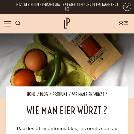
JETZT BESTELLEN – VERSAND GRATIS AB 80 €! LIEFERUNG IN 3–5 TAGEN (NUR
DE)
SHOP
GESCHENKE
Wenn Sie Ihre E-Mail-Adresse hinterlassen, erhalten Sie Zugang zu unseren
Newslettern, die reich an Tipps, Inspirationen und Informationen über unsere
BLOG
neuesten Entwicklungen sind. Selbstverständlich ist eine Abmeldung
jederzeit möglich.
REZEPTE
HOME
BLOG
PRODUKT
WIE MAN EIER WÜRZT ?
WIE MAN EIER WÜRZT ?
BESUCHEN
ÜBER UNS
Rapides et incontournables, les oeufs sont au