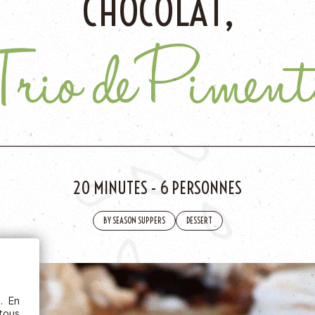
CHOCOLAT,
AJOU
Trio de Piment
20 MINUTES
-
6 PERSONNES
ÊTRE
BY SEASON SUPPERS
DESSERT
etc.),
 la
s. En
rs au
 tous