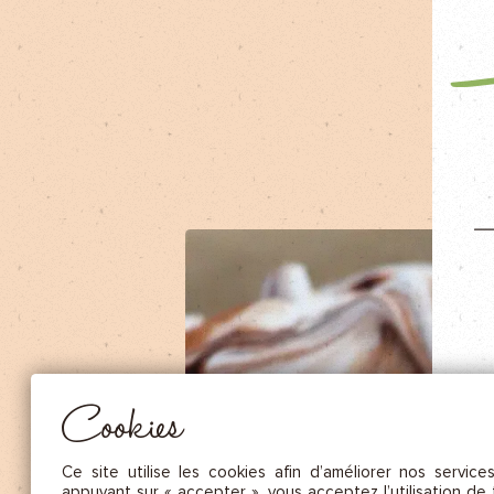
NOS FRUITS SÉCHÉS ET NOIX DE C
NOS SAUCES
NOS MOUTARDES
NOS ÉPICES GOURMANDES
NOS TISANES
Essentiel
CES COOKIES SONT NÉCESSAIRES AU BON FONCTIONNEMENT DU SITE. ILS NE PEUVENT PAS 
DÉSACTIVÉS.
Mesure d’audience
Ces cookies nous permettent de mesurer le nombre de visites, de
visiteurs et les sources du trafic sur notre site (contenu des parcours, 
Cookies
d’établir des statistiques afin d’en améliorer la qualité, l’ergonomie et
performance.
Publicité
Ce site utilise les cookies afin d’améliorer nos service
Les cookies marketing sont utilisés pour effectuer le suivi des visiteu
appuyant sur « accepter », vous acceptez l’utilisation de