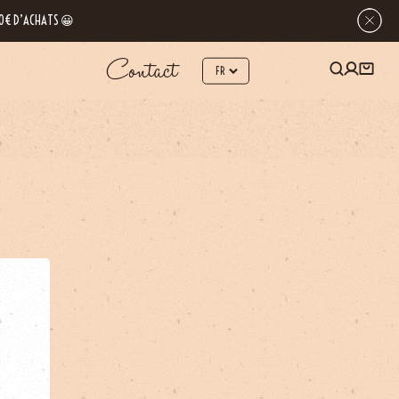
 80€ D’ACHATS 😀
Contact