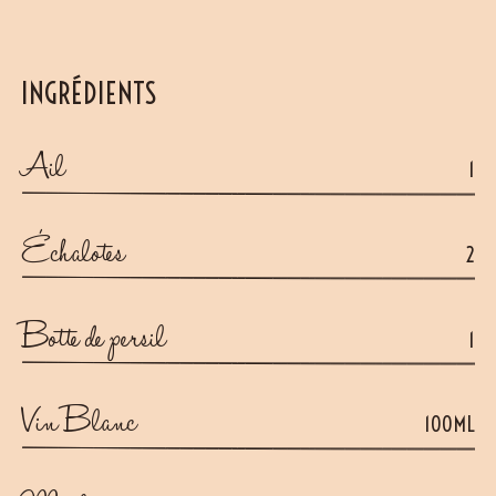
INGRÉDIENTS
Ail
1
Échalotes
2
Botte de persil
1
Vin Blanc
100ML