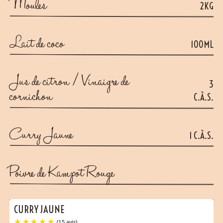
Moules
2KG
Lait de coco
100ML
Jus de citron / Vinaigre de
3
cornichon
C.À.S.
Curry Jaune
1 C.À.S.
Poivre de Kampot Rouge
CURRY JAUNE