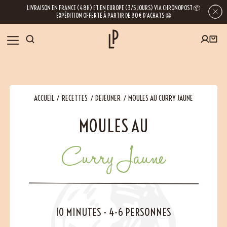
LIVRAISON EN FRANCE (48H) ET EN EUROPE (3/5 JOURS) VIA CHRONOPOST 📦
EXPÉDITION OFFERTE À PARTIR DE 80€ D’ACHATS 😀
INSCRIVEZ-VOUS À LA NEWSLETTER
NOS ÉPICES
ACCUEIL
RECETTES
DEJEUNER
MOULES AU CURRY JAUNE
RECETTES
MOULES AU
BLOG
En laissant votre e-mail, vous obtenez l’accès à nos newsletters riches en
Curry Jaune
conseils, inspirations et informations sur nos dernières nouveautés. Bien sûr, se
désinscrire est possible à tout moment.
À PROPOS
NOUS RENDRE VISITE
10 MINUTES
-
4-6 PERSONNES