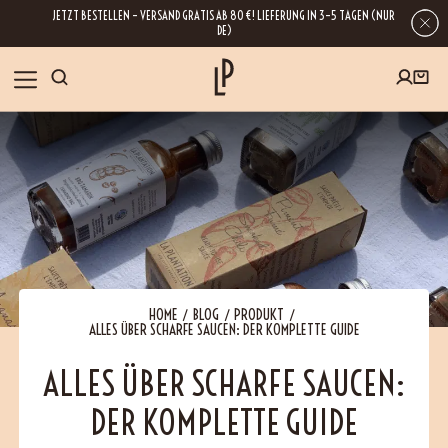
JETZT BESTELLEN – VERSAND GRATIS AB 80 €! LIEFERUNG IN 3–5 TAGEN (NUR
DE)
SHOP
GESCHENKE
Wenn Sie Ihre E-Mail-Adresse hinterlassen, erhalten Sie Zugang zu unseren
Newslettern, die reich an Tipps, Inspirationen und Informationen über unsere
BLOG
neuesten Entwicklungen sind. Selbstverständlich ist eine Abmeldung
jederzeit möglich.
REZEPTE
HOME
BLOG
PRODUKT
ALLES ÜBER SCHARFE SAUCEN: DER KOMPLETTE GUIDE
BESUCHEN
ALLES ÜBER SCHARFE SAUCEN:
DER KOMPLETTE GUIDE
ÜBER UNS