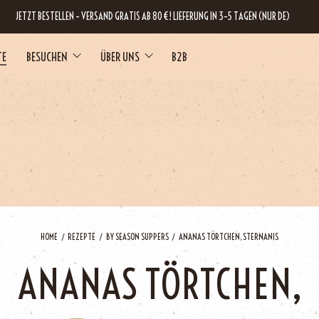
JETZT BESTELLEN – VERSAND GRATIS AB 80 €! LIEFERUNG IN 3–5 TAGEN (NUR DE)
TE
BESUCHEN
ÜBER UNS
B2B
RNE
HOME
REZEPTE
BY SEASON SUPPERS
ANANAS TÖRTCHEN, STERNANIS
ANANAS TÖRTCHEN,