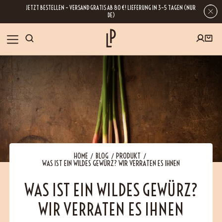
JETZT BESTELLEN – VERSAND GRATIS AB 80 €! LIEFERUNG IN 3–5 TAGEN (NUR
DE)
SHOP
GESCHENKE
Wenn Sie Ihre E-Mail-Adresse hinterlassen, erhalten Sie Zugang zu unseren
Newslettern, die reich an Tipps, Inspirationen und Informationen über unsere
BLOG
neuesten Entwicklungen sind. Selbstverständlich ist eine Abmeldung
jederzeit möglich.
REZEPTE
HOME
BLOG
PRODUKT
WAS IST EIN WILDES GEWÜRZ? WIR VERRATEN ES IHNEN
BESUCHEN
WAS IST EIN WILDES GEWÜRZ?
WIR VERRATEN ES IHNEN
ÜBER UNS