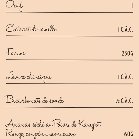
Oeuf
1
Extrait de vanille
1 C.À.C.
Farine
230G
Levure chimique
1 C.À.C.
Bicarbonate de soude
½ C.À.C.
Ananas séché au Poivre de Kampot
Rouge, coupé en morceaux
60G