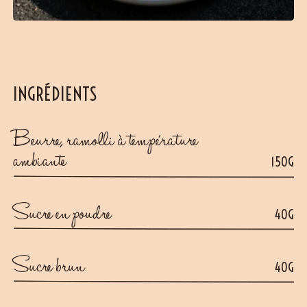
INGRÉDIENTS
Beurre, ramolli à température
ambiante
150G
Sucre en poudre
40G
Sucre brun
40G