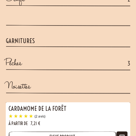
GARNITURES
Pêches
3
Noisettes
CARDAMOME DE LA FORÊT
À PARTIR DE
7,21
€