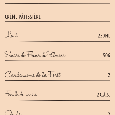
CRÈME PÂTISSIÈRE
Lait
250ML
Sucre de Fleur de Palmier
50G
Cardamome de la Forêt
2
Fécule de mais
2 C.À.S.
Oeufs
2