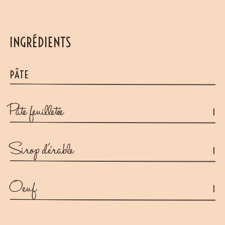
INGRÉDIENTS
PÂTE
Pâte feuilletée
1
Sirop d'érable
1
Oeuf
1