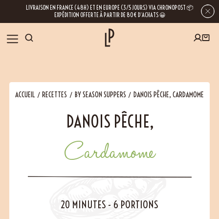
LIVRAISON EN FRANCE (48H) ET EN EUROPE (3/5 JOURS) VIA CHRONOPOST 📦
EXPÉDITION OFFERTE À PARTIR DE 80€ D’ACHATS 😀
INSCRIVEZ-VOUS À LA NEWSLETTER
NOS ÉPICES
ACCUEIL
RECETTES
BY SEASON SUPPERS
DANOIS PÊCHE, CARDAMOME
RECETTES
DANOIS PÊCHE,
BLOG
En laissant votre e-mail, vous obtenez l’accès à nos newsletters riches en
Cardamome
conseils, inspirations et informations sur nos dernières nouveautés. Bien sûr, se
désinscrire est possible à tout moment.
À PROPOS
NOUS RENDRE VISITE
20 MINUTES
-
6 PORTIONS