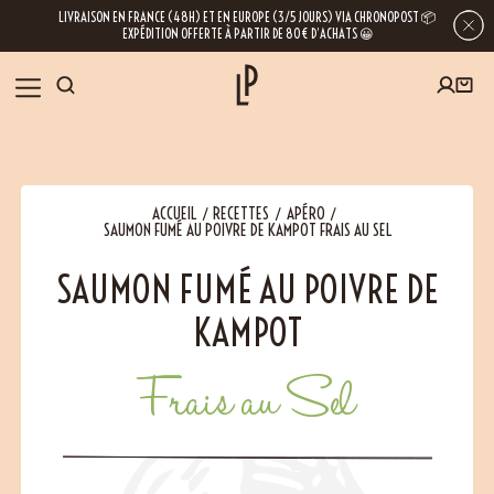
LIVRAISON EN FRANCE (48H) ET EN EUROPE (3/5 JOURS) VIA CHRONOPOST 📦
EXPÉDITION OFFERTE À PARTIR DE 80€ D’ACHATS 😀
INSCRIVEZ-VOUS À LA NEWSLETTER
NOS ÉPICES
ACCUEIL
RECETTES
APÉRO
RECETTES
SAUMON FUMÉ AU POIVRE DE KAMPOT FRAIS AU SEL
SAUMON FUMÉ AU POIVRE DE
BLOG
En laissant votre e-mail, vous obtenez l’accès à nos newsletters riches en
conseils, inspirations et informations sur nos dernières nouveautés. Bien sûr, se
KAMPOT
désinscrire est possible à tout moment.
À PROPOS
Frais au Sel
NOUS RENDRE VISITE