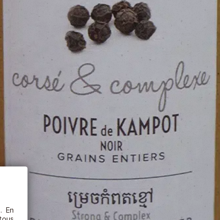
AJOU
ÊTRE
etc.),
 la
s. En
rs au
 tous