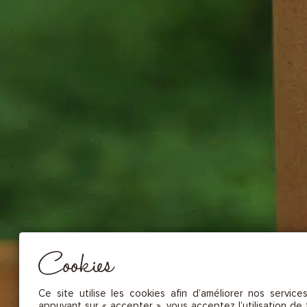
NOS FRUITS SÉCHÉS ET NOIX DE C
NOS SAUCES
NOS MOUTARDES
NOS ÉPICES GOURMANDES
NOS TISANES
Essentiel
CES COOKIES SONT NÉCESSAIRES AU BON FONCTIONNEMENT DU SITE. ILS NE PEUVENT PAS 
DÉSACTIVÉS.
Mesure d’audience
Ces cookies nous permettent de mesurer le nombre de visites, de
visiteurs et les sources du trafic sur notre site (contenu des parcours, 
Cookies
d’établir des statistiques afin d’en améliorer la qualité, l’ergonomie et
performance.
Publicité
Ce site utilise les cookies afin d’améliorer nos service
Les cookies marketing sont utilisés pour effectuer le suivi des visiteu
appuyant sur « accepter », vous acceptez l’utilisation de