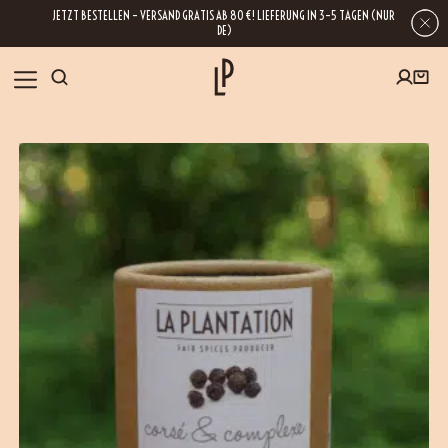
JETZT BESTELLEN – VERSAND GRATIS AB 80 €! LIEFERUNG IN 3–5 TAGEN (NUR
DE)
UNSER SHOP
SHOP
GESCHENKE
Wenn Sie Ihre E-Mail-Adresse hinterlassen, erhalten Sie Zugang zu unseren
Newslettern, die reich an Tipps, Inspirationen und Informationen über unsere
BLOG
neuesten Entwicklungen sind. Selbstverständlich ist eine Abmeldung
jederzeit möglich.
REZEPTE
BESUCHEN
ÜBER UNS