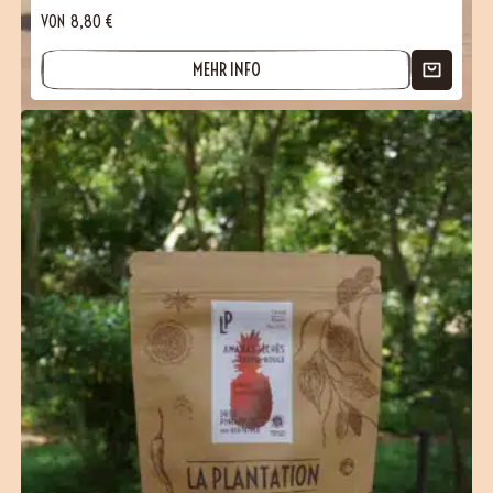
VON
8,80
€
MEHR INFO
(99 Bewertungen)